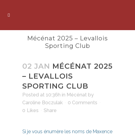
Mécénat 2025 – Levallois
Sporting Club
02 JAN
MÉCÉNAT 2025
– LEVALLOIS
SPORTING CLUB
Posted at 10:36h
in
Mécénat
by
Caroline Boczulak
0 Comments
0
Likes
Share
Si je vous énumère les noms de Maxence